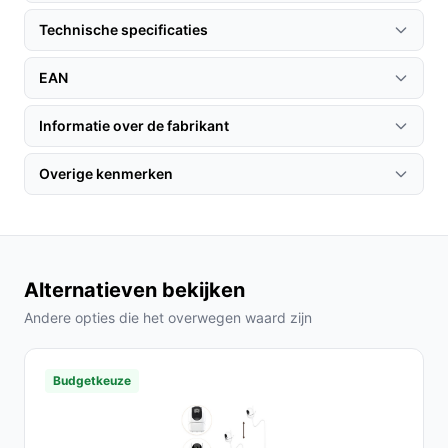
van je baby en verbind deze met het basisstation.
Technische specificaties
Download vervolgens de Owlet Dream-app op je
smartphone en volg de instructies om verbinding te
EAN
maken. Binnen enkele minuten ben je klaar om de
gezondheid van je baby te monitoren.
Informatie over de fabrikant
Specificaties in mensentaal
Overige kenmerken
Inclusief 4 sokken in 2 maten: Dit garandeert een
goede pasvorm voor baby's in verschillende
groeifases.
Oplaadbare sensor: Gemakkelijk op te laden, zodat
Alternatieven bekijken
je altijd klaar bent om te monitoren.
Andere opties die het overwegen waard zijn
Veelgestelde vragen
Hoe lang gaat dit product mee?
Budgetkeuze
De Owlet Dream Sock heeft een levensduur van
minimaal 2 jaar, wat de fabrieksgarantie dekt.