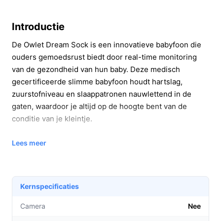
Introductie
De Owlet Dream Sock is een innovatieve babyfoon die
ouders gemoedsrust biedt door real-time monitoring
van de gezondheid van hun baby. Deze medisch
gecertificeerde slimme babyfoon houdt hartslag,
zuurstofniveau en slaappatronen nauwlettend in de
gaten, waardoor je altijd op de hoogte bent van de
conditie van je kleintje.
Belangrijkste voordelen
Lees meer
De Owlet Dream Sock biedt unieke voordelen die direct
bijdragen aan de veiligheid en het welzijn van je baby.
Kernspecificaties
Real-time gezondheidsmonitoring: Ontvang direct
meldingen van hartslag en zuurstofniveau, zodat je
Camera
Nee
snel kunt reageren bij afwijkingen.