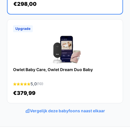
€298,00
gebruiksvriendelijke app, biedt deze slimme babyfoon
de perfecte combinatie van technologie en veiligheid.
Ontdek alle specificaties en vergelijk prijzen op
Upgrade
bestebabyfoonmetcamera.nl. Kies bewust wat perfect
past bij jouw behoeften!
Owlet Baby Care, Owlet Dream Duo Baby
5,0
(10)
€379,99
Vergelijk deze babyfoons naast elkaar