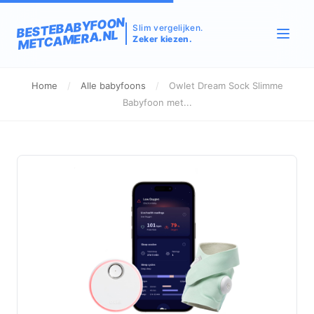
BESTEBABYFOON
Slim vergelijken.
METCAMERA.NL
Zeker kiezen.
Home
/
Alle babyfoons
/
Owlet Dream Sock Slimme
Babyfoon met...