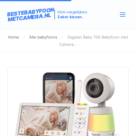
BESTEBABYFOON
Slim vergelijken.
METCAMERA.NL
Zeker kiezen.
Home
/
Alle babyfoons
/
Gigaset Baby 700 Babyfoon met
Camera...