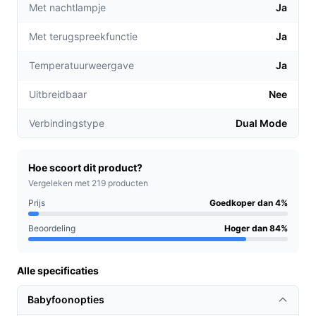
Met nachtlampje
Ja
De tweeweg-audio stelt je in staat om direct met je
kind te communiceren, wat geruststellend kan zijn
Met terugspreekfunctie
Ja
tijdens het slapen.
De temperatuur- en luchtvochtigheidssensor houdt
Temperatuurweergave
Ja
je op de hoogte van het klimaat in de kamer van je
Uitbreidbaar
Nee
baby, zodat je altijd een comfortabele omgeving
kunt garanderen.
Verbindingstype
Dual Mode
Voor welke doelgroep?
Deze babyfoon is ideaal voor ouders die op zoek zijn
Hoe scoort dit product?
naar een betrouwbare manier om hun baby in de gaten
Vergeleken met 219 producten
te houden, of het nu gaat om een pasgeborene of een
Prijs
Goedkoper dan 4%
peuter. Het is ook geschikt voor grootouders die op
Beoordeling
Hoger dan 84%
afstand willen meekijken en betrokken willen zijn bij de
ontwikkeling van hun kleinkinderen.
Alle specificaties
Praktische voordelen t.o.v. alternatieven
Babyfoonopties
Wat maakt de Gigaset Baby 700 een betere keuze dan