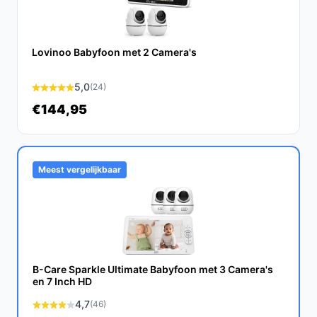
Veelgestelde vragen
Lovinoo Babyfoon met 2 Camera's
Hoe lang gaat dit product mee?
De Gigaset Baby 700 heeft een verwachte levensduur
5,0
(24)
van meer dan 5 jaar, mits goed verzorgd en
€144,95
onderhouden.
Is dit geschikt voor gebruik in een grote ruimte?
Ja, het heeft een bereik tot 300 meter, wat het geschikt
Meest vergelijkbaar
maakt voor gebruik in grotere huizen of appartementen.
Wat zijn de belangrijkste verschillen met andere
modellen?
In vergelijking met andere babyfoons biedt de Gigaset
B-Care Sparkle Ultimate Babyfoon met 3 Camera's
Baby 700 unieke functies zoals kleurennachtzicht, een
en 7 Inch HD
gebruiksvriendelijke app en tweewegcommunicatie.
4,7
(46)