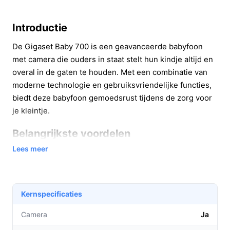
Introductie
De Gigaset Baby 700 is een geavanceerde babyfoon
met camera die ouders in staat stelt hun kindje altijd en
overal in de gaten te houden. Met een combinatie van
moderne technologie en gebruiksvriendelijke functies,
biedt deze babyfoon gemoedsrust tijdens de zorg voor
je kleintje.
Belangrijkste voordelen
Lees meer
De Gigaset Baby 700 biedt tal van voordelen die het
ouderschap gemakkelijker en veiliger maken. Hier zijn
enkele van de belangrijkste voordelen:
Kernspecificaties
Met het 5,5 inch Full HD-touchscreen heb je altijd
een haarscherp beeld van je baby, zelfs in het
Camera
Ja
donker dankzij het nachtzicht in kleur.