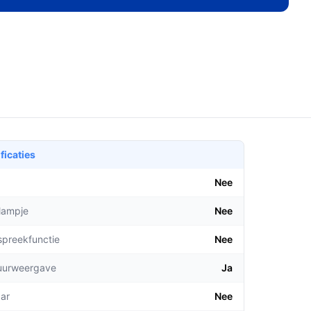
ficaties
Nee
lampje
Nee
spreekfunctie
Nee
uurweergave
Ja
aar
Nee