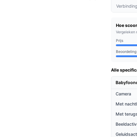
te verliezen.
Verbindin
by betekent dat je de babyfoon de hele dag
ver opladen.
Hoe scoor
 DECT-technologie geniet je van een heldere
Vergeleken 
e apparaten.
Prijs
Beoordeling
zijn naar een betrouwbare en kwaliteitsvolle
e nu in de tuin werkt, boven aan het
Alle specific
eest.
Babyfoon
ieven
Camera
abyfoons door zijn gebruiksvriendelijke
Met nacht
Met terug
l andere babyfoons, biedt de DBX130 een
Beeldactiv
milieu.
Geluidsact
t je in één oogopslag zien hoe luid het is in