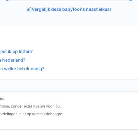
udio babyfoon. Met zijn storingsvrije
yfoon de gemoedsrust die je nodig hebt om je
Vergelijk deze babyfoons naast elkaar
 DBX130 en geniet van de voordelen van
op bestebabyfoonmetcamera.nl. Kies bewust
et ik op letten?
n Nederland?
n welke heb ik nodig?
om.
ssie, zonder extra kosten voor jou.
ordelingen, niet op commissiehoogte.