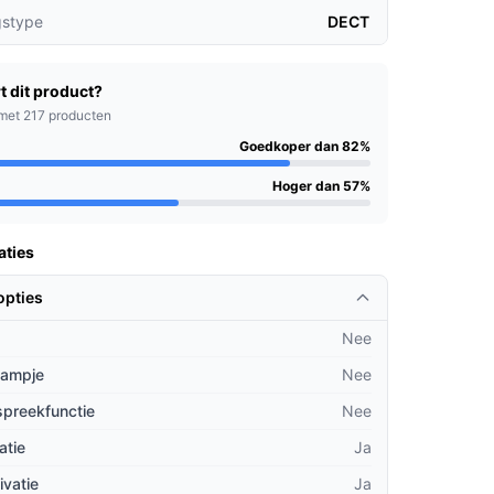
gstype
DECT
t dit product?
met 217 producten
Goedkoper dan 82%
Hoger dan 57%
aties
opties
Nee
lampje
Nee
spreekfunctie
Nee
atie
Ja
ivatie
Ja