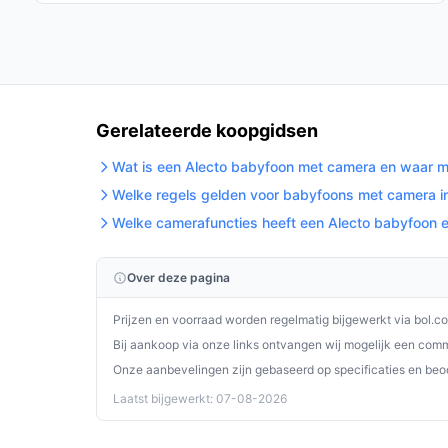
betrouwbare, gebruiksvriendelijke en betaalbare a
verbinding en lange stand-by tijd biedt deze bab
baby in de gaten te houden. Kies voor de Alecto
moderne technologie in jouw gezin.
Ontdek alle specificaties en vergelijk prijzen 
Gerelateerde koopgidsen
wat perfect past bij jouw behoeften!
Wat is een Alecto babyfoon met camera en waar mo
Welke regels gelden voor babyfoons met camera i
Welke camerafuncties heeft een Alecto babyfoon e
Over deze pagina
Prijzen en voorraad worden regelmatig bijgewerkt via bol.c
Bij aankoop via onze links ontvangen wij mogelijk een commi
Onze aanbevelingen zijn gebaseerd op specificaties en beo
Laatst bijgewerkt: 07-08-2026