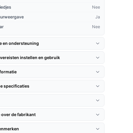
iedjes
Nee
uurweergave
Ja
ar
Nee
ie en ondersteuning
vereisten instellen en gebruik
formatie
e specificaties
 over de fabrikant
kenmerken