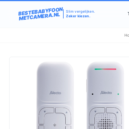
BESTEBABYFOON
Slim vergelijken.
METCAMERA.NL
Zeker kiezen.
H