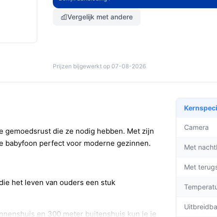
Vergelijk met andere
Prijzen bijgewerkt op 07-08-2026
Kernspeci
Camera
e gemoedsrust die ze nodig hebben. Met zijn
eze babyfoon perfect voor moderne gezinnen.
Met nacht
Met terug
die het leven van ouders een stuk
Temperat
Uitbreidb
nnenshuis en 300 meter buitenshuis kun je je