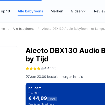
Top 10
Alle babyfoons
Merken
Gidsen
Revie
ome
/
Alle babyfoons
/
Alecto DBX130 Audio Babyfoon met Lange..
Alecto DBX130 Audio 
by Tijd
4,4
(106)
Voor 23:00 besteld, morgen in huis
bol.com
€ 49,99
€ 44,99
-10%
Bekijk aanbieding