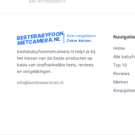
EAN: 8711902085577
BESTEBABYFOON
Slim vergelijken.
Navigati
METCAMERA.NL
Zeker kiezen.
Home
bestebabyfoonmetcamera.nl helpt je bij
Alle babyf
het kiezen van de beste producten op
basis van onafhankelijke tests, reviews
Top 10
en vergelijkingen.
Reviews
Merken
info@lsonlineservices.nl
Koopgidse