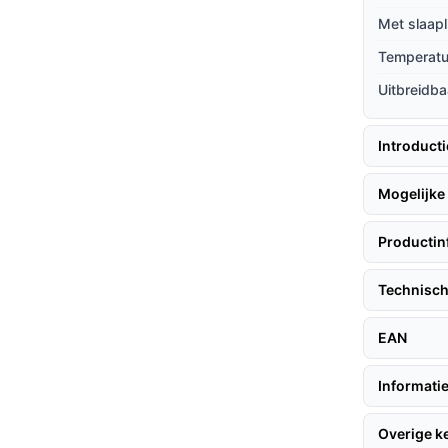
ren.
Met slaapl
 kun je de babyfoon aanpassen aan je
Temperat
 kamer.
Uitbreidba
Introduct
g deze praktische tips:
Mogelijke 
r buiten bereik van kleine handjes.
Productin
n is voordat je deze gebruikt.
het geluidsniveau in de kamer.
Technisch
EAN
t in de omgevingstemperatuur van de
 van je kindje.
Informatie
adbare Nimh AAA-batterijen is niet alleen
ange termijn.
Overige 